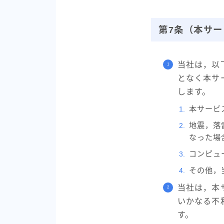
第7条（本サ
当社は，以
となく本サ
します。
本サービ
地震，落
なった場
コンピュ
その他，
当社は，本
いかなる不
す。