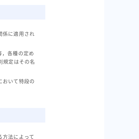
関係に適用され
等，各種の定め
別規定はその名
において特段の
る方法によって