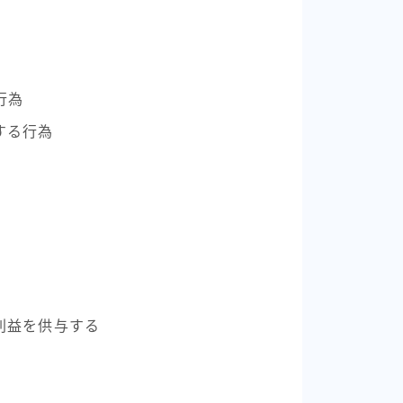
行為
する行為
利益を供与する